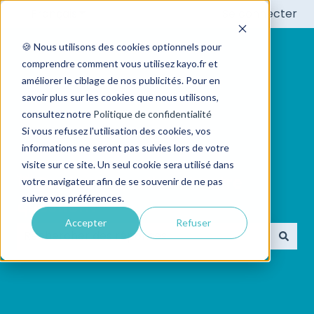
Français
Afficher le sous-menu pour les traductions
Se connecter
🍪 Nous utilisons des cookies optionnels pour
comprendre comment vous utilisez kayo.fr et
améliorer le ciblage de nos publicités. Pour en
savoir plus sur les cookies que nous utilisons,
consultez notre
Politique de confidentialité
Si vous refusez l'utilisation des cookies, vos
informations ne seront pas suivies lors de votre
visite sur ce site. Un seul cookie sera utilisé dans
👋 Bonjour ! Quelle est votre
votre navigateur afin de se souvenir de ne pas
suivre vos préférences.
question?
Accepter
Refuser
Il n'y a aucune suggestion car le champ de recherc