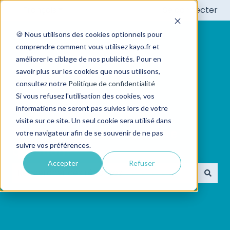
Français
Afficher le sous-menu pour les traductions
Se connecter
🍪 Nous utilisons des cookies optionnels pour
comprendre comment vous utilisez kayo.fr et
améliorer le ciblage de nos publicités. Pour en
savoir plus sur les cookies que nous utilisons,
consultez notre
Politique de confidentialité
Si vous refusez l'utilisation des cookies, vos
informations ne seront pas suivies lors de votre
visite sur ce site. Un seul cookie sera utilisé dans
👋 Bonjour ! Quelle est votre
votre navigateur afin de se souvenir de ne pas
suivre vos préférences.
question?
Accepter
Refuser
Il n'y a aucune suggestion car le champ de recherc