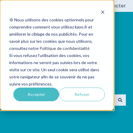
Français
Afficher le sous-menu pour les traductions
Se connecter
🍪 Nous utilisons des cookies optionnels pour
comprendre comment vous utilisez kayo.fr et
améliorer le ciblage de nos publicités. Pour en
savoir plus sur les cookies que nous utilisons,
consultez notre
Politique de confidentialité
Si vous refusez l'utilisation des cookies, vos
informations ne seront pas suivies lors de votre
visite sur ce site. Un seul cookie sera utilisé dans
👋 Bonjour ! Quelle est votre
votre navigateur afin de se souvenir de ne pas
suivre vos préférences.
question?
Accepter
Refuser
Il n'y a aucune suggestion car le champ de recherc