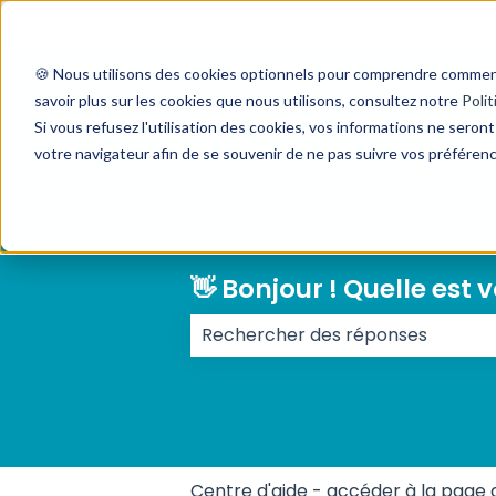
Français
Afficher le sous-menu pour les traductions
🍪 Nous utilisons des cookies optionnels pour comprendre comment v
savoir plus sur les cookies que nous utilisons, consultez notre
Polit
Si vous refusez l'utilisation des cookies, vos informations ne seront 
votre navigateur afin de se souvenir de ne pas suivre vos préféren
👋 Bonjour ! Quelle est 
Il n'y a aucune suggestion car l
Centre d'aide - accéder à la page 