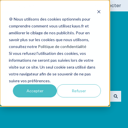
Français
Afficher le sous-menu pour les traductions
Se connecter
🍪 Nous utilisons des cookies optionnels pour
comprendre comment vous utilisez kayo.fr et
améliorer le ciblage de nos publicités. Pour en
savoir plus sur les cookies que nous utilisons,
consultez notre
Politique de confidentialité
Si vous refusez l'utilisation des cookies, vos
informations ne seront pas suivies lors de votre
visite sur ce site. Un seul cookie sera utilisé dans
👋 Bonjour ! Quelle est votre
votre navigateur afin de se souvenir de ne pas
suivre vos préférences.
question?
Accepter
Refuser
Il n'y a aucune suggestion car le champ de recherc